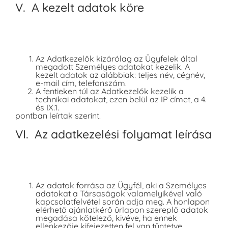
V. A kezelt adatok köre
Az Adatkezelők kizárólag az Ügyfelek által
megadott Személyes adatokat kezelik. A
kezelt adatok az alábbiak: teljes név, cégnév,
e-mail cím, telefonszám.
A fentieken túl az Adatkezelők kezelik a
technikai adatokat, ezen belül az IP címet, a 4.
és IX.1.
pontban leírtak szerint.
VI. Az adatkezelési folyamat leírása
Az adatok forrása az Ügyfél, aki a Személyes
adatokat a Társaságok valamelyikével való
kapcsolatfelvétel során adja meg. A honlapon
elérhető ajánlatkérő űrlapon szereplő adatok
megadása kötelező, kivéve, ha ennek
ellenkezője kifejezetten fel van tüntetve.