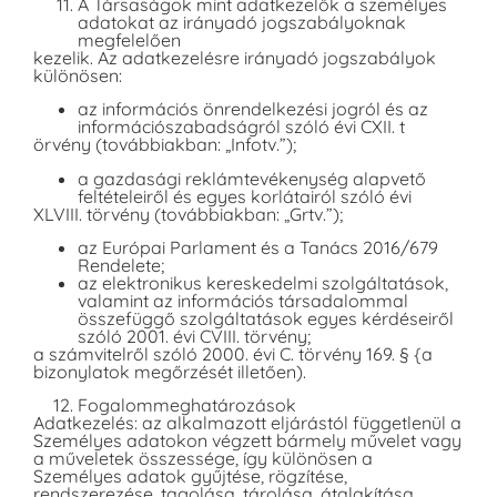
A Társaságok mint adatkezelők a személyes
adatokat az irányadó jogszabályoknak
megfelelően
kezelik. Az adatkezelésre irányadó jogszabályok
különösen:
az információs önrendelkezési jogról és az
információszabadságról szóló évi CXII. t
örvény (továbbiakban: „Infotv.”);
a gazdasági reklámtevékenység alapvető
feltételeiről és egyes korlátairól szóló évi
XLVIII. törvény (továbbiakban: „Grtv.”);
az Európai Parlament és a Tanács 2016/679
Rendelete;
az elektronikus kereskedelmi szolgáltatások,
valamint az információs társadalommal
összefüggő szolgáltatások egyes kérdéseiről
szóló 2001. évi CVIII. törvény;
a számvitelről szóló 2000. évi C. törvény 169. § {a
bizonylatok megőrzését illetően).
Fogalommeghatározások
Adatkezelés: az alkalmazott eljárástól függetlenül a
Személyes adatokon végzett bármely művelet vagy
a műveletek összessége, így különösen a
Személyes adatok gyűjtése, rögzítése,
rendszerezése, tagolása, tárolása, átalakítása,