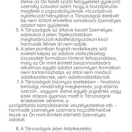
illetve az Ön felett szülői felügyeletet gyakorló
személy szavatol azért, hogy a hozzájárulás
megfelel a jogszabályoknak. Hozzájáruló
nyilatkozat hiányában a Társaságok életévét
be nem töltött érintettre vonatkozó Személyes
adatot nem gyűjtenek.
A Társaságok az általuk kezelt Személyes
adatokat a jelen Tájékoztatóban
meghatározott Adatfeldolgozókon kívül
harmadik félnek át nem adják.
A jelen pontban foglalt rendelkezés alól
kivételt képez az adatok statisztikailag
összesített formában történő felhasználása,
mely az Ön mint érintett beazonosítására
alkalmas egyéb adatot semmilyen formában
nem tartalmazhatja, ez által nem minősül
adatkezelésnek, sem adattovábbításnak.
A Társaságok bizonyos esetekben – hivatalos
bírósági, rendőrségi megkeresés, jogi eljárás
szerzői-, vagyoni- illetve egyéb jogsértés vagy
ezek alapos gyanúja miatt a Társaságok
érdekeinek sérelme, a
szolgáltatás biztosításának veszélyeztetése stb. –
harmadik személyek számára hozzáférhetővé
teszik az Ön mint érintett elérhető Személyes
adatait.
A Társaságok jelen Adatkezelési