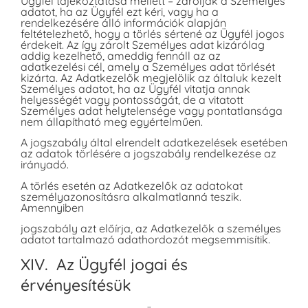
Ügyfél tájékoztatása mellett – zárolják a Személyes
adatot, ha az Ügyfél ezt kéri, vagy ha a
rendelkezésére álló információk alapján
feltételezhető, hogy a törlés sértené az Ügyfél jogos
érdekeit. Az így zárolt Személyes adat kizárólag
addig kezelhető, ameddig fennáll az az
adatkezelési cél, amely a Személyes adat törlését
kizárta. Az Adatkezelők megjelölik az általuk kezelt
Személyes adatot, ha az Ügyfél vitatja annak
helyességét vagy pontosságát, de a vitatott
Személyes adat helytelensége vagy pontatlansága
nem állapítható meg egyértelműen.
A jogszabály által elrendelt adatkezelések esetében
az adatok törlésére a jogszabály rendelkezése az
irányadó.
A törlés esetén az Adatkezelők az adatokat
személyazonosításra alkalmatlanná teszik.
Amennyiben
jogszabály azt előírja, az Adatkezelők a személyes
adatot tartalmazó adathordozót megsemmisítik.
XIV. Az Ügyfél jogai és
érvényesítésük