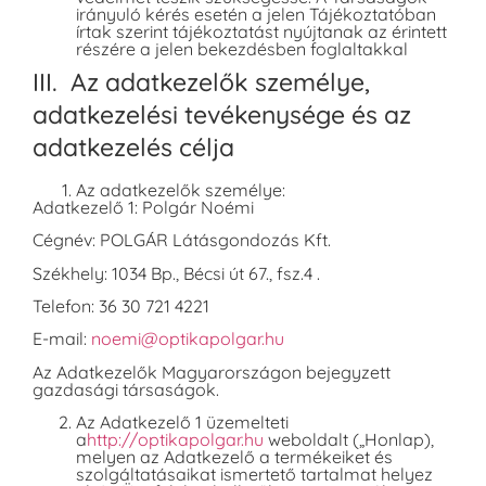
irányuló kérés esetén a jelen Tájékoztatóban
írtak szerint tájékoztatást nyújtanak az érintett
részére a jelen bekezdésben foglaltakkal
III. Az adatkezelők személye,
adatkezelési tevékenysége és az
adatkezelés célja
Az adatkezelők személye:
Adatkezelő 1: Polgár Noémi
Cégnév: POLGÁR Látásgondozás Kft.
Székhely: 1034 Bp., Bécsi út 67., fsz.4 .
Telefon: 36 30 721 4221
E-mail:
noemi@optikapolgar.hu
Az Adatkezelők Magyarországon bejegyzett
gazdasági társaságok.
Az Adatkezelő 1 üzemelteti
a
http://optikapolgar.hu
weboldalt („Honlap),
melyen az Adatkezelő a termékeiket és
szolgáltatásaikat ismertető tartalmat helyez