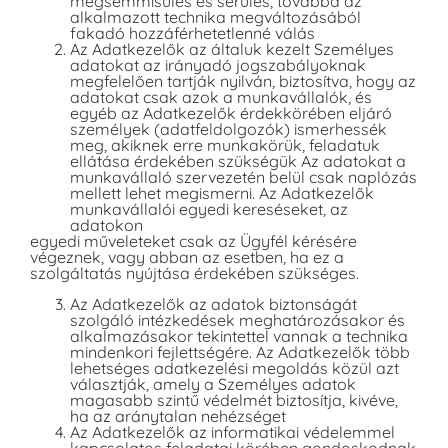
megsemmisülés és sérülés, továbbá az
alkalmazott technika megváltozásából
fakadó hozzáférhetetlenné válás
Az Adatkezelők az általuk kezelt Személyes
adatokat az irányadó jogszabályoknak
megfelelően tartják nyilván, biztosítva, hogy az
adatokat csak azok a munkavállalók, és
egyéb az Adatkezelők érdekkörében eljáró
személyek (adatfeldolgozók) ismerhessék
meg, akiknek erre munkakörük, feladatuk
ellátása érdekében szükségük Az adatokat a
munkavállaló szervezetén belül csak naplózás
mellett lehet megismerni. Az Adatkezelők
munkavállalói egyedi kereséseket, az
adatokon
egyedi műveleteket csak az Ügyfél kérésére
végeznek, vagy abban az esetben, ha ez a
szolgáltatás nyújtása érdekében szükséges.
Az Adatkezelők az adatok biztonságát
szolgáló intézkedések meghatározásakor és
alkalmazásakor tekintettel vannak a technika
mindenkori fejlettségére. Az Adatkezelők több
lehetséges adatkezelési megoldás közül azt
választják, amely a Személyes adatok
magasabb szintű védelmét biztosítja, kivéve,
ha az aránytalan nehézséget
Az Adatkezelők az informatikai védelemmel
kapcsolatos feladatai körében gondoskodnak