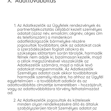
X. Adattovábbítás
Az Adatkezelők az Ügyfelek rendezvények és
partnertájékoztatás céljából kezelt személyes
adatait (azaz név, emailcím; cégnév, céges cím
és telefonszám) a mindenkori
adatfeldolgozóik bármelyike részére
jogosultak továbbítani, akik az adatokat csak
a szerződésükben foglalt célokra és
szükséges időtartam során tárolják, harmadik
félnek nem adják ki, bizalmasan kezelik, majd
a célok megszűnésével visszaküldik az
Adatkezelők számára, majd a náluk levő
adatokat megsemmisítik. Az Adatkezelők
Személyes adatot csak akkor továbbítanak
harmadik személy részére, ha ahhoz az Ügyfél
egyértelműen – a továbbított adatkör és az
adattovábbítás címzettje ismeretében – hozzájárult,
vagy az adattovábbításra törvény felhatalmazást
ad.
Az Adatkezelők jogosultak és kötelesek
minden olyan rendelkezésére álló és általuk
szabályszerűen tárolt Személyes adatot az