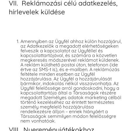
VII. Reklámozási célú adatkezelés,
hírlevelek küldése
Amennyiben az Ügyfél ahhoz külön hozzájárul,
az Adatkezelők a megadott elérhetőségeken
felveszik a kapcsolatot az Ügyféllel és
kapcsolattartójával, és számára a közvetlen
megkeresés módszerével reklámot küldenek.
A reklám küldhető postai úton, telefonon {ide
értve az SMS-t is), és e-mailben. A reklámozás
feltétele minden esetben az Ügyfél
hozzájárulása. Az Ügyfél a hozzájárulását
bármikor, indokolás nélkül visszavonhatja. Az
Ügyfél felelőssége arról gondoskodni, hogy a
kapcsolattartója által a Társaságok részére
megadott Személyes adatok marketing célból
történő kezeléséhez az érintett természetes
személy megfelelő hozzájárulása
rendelkezésre álljon – ennek hiányáért a
Társaságok semmilyen módon felelősségre
nem vonhatóak.
VIII. Nyereményjátékokhoz