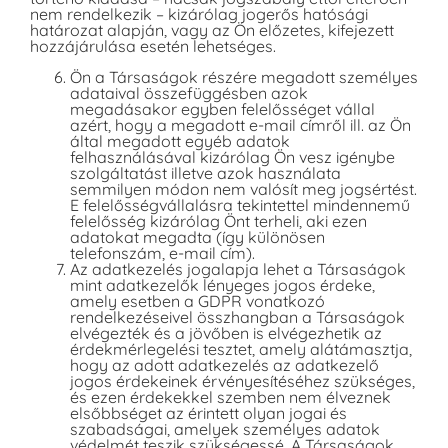
nem rendelkezik – kizárólag jogerős hatósági
határozat alapján, vagy az Ön előzetes, kifejezett
hozzájárulása esetén lehetséges.
Ön a Társaságok részére megadott személyes
adataival összefüggésben azok
megadásakor egyben felelősséget vállal
azért, hogy a megadott e-mail címről ill. az Ön
által megadott egyéb adatok
felhasználásával kizárólag Ön vesz igénybe
szolgáltatást illetve azok használata
semmilyen módon nem valósít meg jogsértést.
E felelősségvállalásra tekintettel mindennemű
felelősség kizárólag Önt terheli, aki ezen
adatokat megadta (így különösen
telefonszám, e-mail cím).
Az adatkezelés jogalapja lehet a Társaságok
mint adatkezelők lényeges jogos érdeke,
amely esetben a GDPR vonatkozó
rendelkezéseivel összhangban a Társaságok
elvégezték és a jövőben is elvégezhetik az
érdekmérlegelési tesztet, amely alátámasztja,
hogy az adott adatkezelés az adatkezelő
jogos érdekeinek érvényesítéséhez szükséges,
és ezen érdekekkel szemben nem élveznek
elsőbbséget az érintett olyan jogai és
szabadságai, amelyek személyes adatok
védelmét teszik szükségessé. A Társaságok