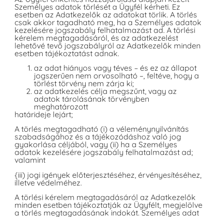
Személyes adatok törlését a Ügyfél kérheti. Ez
esetben az Adatkezelők az adatokat törlik. A törlés
csak akkor tagadható meg, ha a Személyes adatok
kezelésére jogszabály felhatalmazást ad. A törlési
kérelem megtagadásáról, és az adatkezelést
lehetővé tevő jogszabályról az Adatkezelők minden
esetben tájékoztatást adnak.
az adat hiányos vagy téves – és ez az állapot
jogszerűen nem orvosolható –, feltéve, hogy a
törlést törvény nem zárja ki;
az adatkezelés célja megszűnt, vagy az
adatok tárolásának törvényben
meghatározott
határideje lejárt;
A törlés megtagadható (i) a véleménynyilvánítás
szabadságához és a tájékozódáshoz való jog
gyakorlása céljából, vagy (ii) ha a Személyes
adatok kezelésére jogszabály felhatalmazást ad;
valamint
{iii) jogi igények előterjesztéséhez, érvényesítéséhez,
illetve védelméhez.
A törlési kérelem megtagadásáról az Adatkezelők
minden esetben tájékoztatják az Ügyfélt, megjelölve
a törlés megtagadásának indokát. Személyes adat