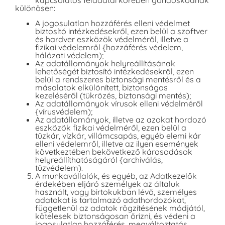
különösen:
A jogosulatlan hozzáférés elleni védelmet
biztosító intézkedésekről, ezen belül a szoftver
és hardver eszközök védelméről, illetve a
fizikai védelemről {hozzáférés védelem,
hálózati védelem);
Az adatállományok helyreállításának
lehetőségét biztosító intézkedésekről, ezen
belül a rendszeres biztonsági mentésről és a
másolatok elkülönített, biztonságos
kezeléséről (tükrözés, biztonsági mentés);
Az adatállományok vírusok elleni védelméről
{vírusvédelem);
Az adatállományok, illetve az azokat hordozó
eszközök fizikai védelméről, ezen belül a
tűzkár, vízkár, villámcsapás, egyéb elemi kár
elleni védelemről, illetve az ilyen események
következtében bekövetkező károsodások
helyreállíthatóságáról {archiválás,
tűzvédelem).
A munkavállalók, és egyéb, az Adatkezelők
érdekében eljáró személyek az általuk
használt, vagy birtokukban lévő, személyes
adatokat is tartalmazó adathordozókat,
függetlenül az adatok rögzítésének módjától,
kötelesek biztonságosan őrizni, és védeni a
jogosulatlan hozzáférés, megváltoztatás,