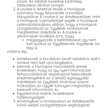
össze. Az adatok kezelése kizárólag
statisztikai célokat szolgál.
A cookie-k lehetővé teszik a Honlapok
számára, hogy felismerjék a korábbi
látogatókat. A cookie-k az Adatkezelőket, mint
a Honlapok üzemeltetőjét segítik a Honlapok
optimalizálásában, abban, hogy a Honlapok
szolgáltatásait az Ügyfelek szokásának
megfelelően alakítsák ki. A cookie-k
alkalmasak továbbá arra, hogy
megjegyezzék a beállításokat, így nem
kell azokat az Ügyfeleknek rögzítenie, ha
egy új
oldalra lép,
emlékeznek a korábban bevitt adatokra, ezért
azokat nem kell újra begépelni,
elemzik a Honlapok használatát annak
érdekében, hogy az így nyert információk
felhasználásával végrehajtott fejlesztések
eredményeként az a lehető legnagyobb
mértékben az Ügyfelek elvárásai szerint
működjön, az Ügyfél könnyen megtalálja a
keresett információt, és
figyelemmel kísérik hirdetéseink
hatékonyságát.
Amennyiben a Honlapokon az Adatkezelők
külső webes szolgáltatások segítségével