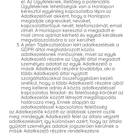
el. Az Ügyfeleknek, illetőleg a potenciális
Ügyfeleknek lehetőségük van a Honlapon
keresztül egyénileg kapcsolatba lépni az
Adatkezelővel akként, hogy a Honlapon
megadják cégnevüket, nevüket,
kapcsolattartójuk nevét, telefonszámát, email
címét. A Honlapon keresztül a megadott e-
mail címre ajánlat kérhető és egyedi kérdések
megválaszolására is sor kerülhet.
A jelen Tájékoztatóban leírt adatkezelések a
GDPR által meghatározott közös
adatkezelésnek minősülnek, mivel az egyik
Adatkezelő részére az Ügyfél által megadott
személyes adatait az egyik Adatkezelő a
másik Adatkezelő részére továbbítja, aki a
többi Adatkezelő által nyújtott
szolgáltatásokkal összefüggésben kezeli
anélkül, hogy a többi Adatkezelő részére újból
meg kellene adnia A közös adatkezeléssel
kapcsolatos feladat- és felelősségi köröket az
Adatkezelők között létrejött megállapodás
határozza meg. Ennek alapján az
adatkezeléssel kapcsolatos felelősség
az Adatkezelők között az alábbiak szerint oszlik
meg: mindegyik Adatkezelő felel az általa végzett
adatkezelésért, így különösen azért, hogy az általa
gyűjtött személyes adatok jogszerűen kerülnek a
másik Adatkezelő részére rendelkezésre