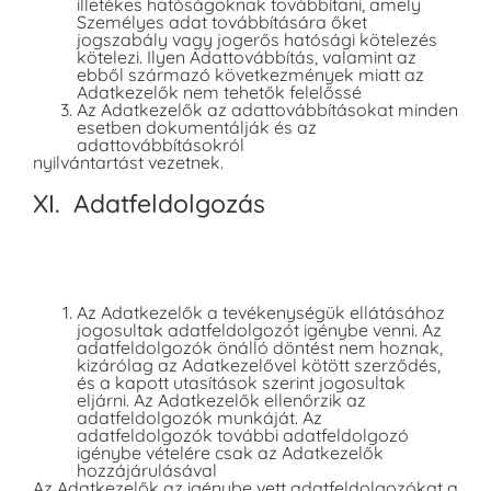
illetékes hatóságoknak továbbítani, amely
Személyes adat továbbítására őket
jogszabály vagy jogerős hatósági kötelezés
kötelezi. Ilyen Adattovábbítás, valamint az
ebből származó következmények miatt az
Adatkezelők nem tehetők felelőssé
Az Adatkezelők az adattovábbításokat minden
esetben dokumentálják és az
adattovábbításokról
nyilvántartást vezetnek.
XI. Adatfeldolgozás
Az Adatkezelők a tevékenységük ellátásához
jogosultak adatfeldolgozót igénybe venni. Az
adatfeldolgozók önálló döntést nem hoznak,
kizárólag az Adatkezelővel kötött szerződés,
és a kapott utasítások szerint jogosultak
eljárni. Az Adatkezelők ellenőrzik az
adatfeldolgozók munkáját. Az
adatfeldolgozók további adatfeldolgozó
igénybe vételére csak az Adatkezelők
hozzájárulásával
Az Adatkezelők az igénybe vett adatfeldolgozókat a