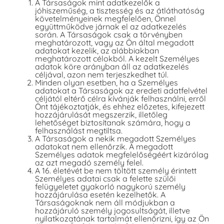
A Társaságok mint adatkezelők a
jóhiszeműség, a tisztesség és az átláthatóság
követelményeinek megfelelően, Önnel
együttműködve járnak el az adatkezelés
során. A Társaságok csak a törvényben
meghatározott, vagy az Ön által megadott
adatokat kezelik, az alábbiakban
meghatározott célokból. A kezelt Személyes
adatok köre arányban áll az adatkezelés
céljával, azon nem terjeszkedhet túl.
Minden olyan esetben, ha a Személyes
adatokat a Társaságok az eredeti adatfelvétel
céljától eltérő célra kívánják felhasználni, erről
Önt tájékoztatják, és ehhez előzetes, kifejezett
hozzájárulását megszerzik, illetőleg
lehetőséget biztosítanak számára, hogy a
felhasználást megtiltsa.
A Társaságok a nekik megadott Személyes
adatokat nem ellenőrzik. A megadott
Személyes adatok megfelelőségéért kizárólag
az azt megadó személy felel.
A 16. életévét be nem töltött személy érintett
Személyes adatai csak a felette szülői
felügyeletet gyakorló nagykorú személy
hozzájárulása esetén kezelhetők. A
Társaságoknak nem áll módjukban a
hozzájáruló személy jogosultságát, illetve
nyilatkozatának tartalmát ellenőrizni, így az Ön