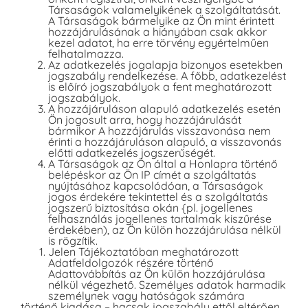
Társaságok valamelyikének a szolgáltatását.
A Társaságok bármelyike az Ön mint érintett
hozzájárulásának a hiányában csak akkor
kezel adatot, ha erre törvény egyértelműen
felhatalmazza.
Az adatkezelés jogalapja bizonyos esetekben
jogszabály rendelkezése. A főbb, adatkezelést
is előíró jogszabályok a fent meghatározott
jogszabályok.
A hozzájáruláson alapuló adatkezelés esetén
Ön jogosult arra, hogy hozzájárulását
bármikor A hozzájárulás visszavonása nem
érinti a hozzájáruláson alapuló, a visszavonás
előtti adatkezelés jogszerűségét.
A Társaságok az Ön által a Honlapra történő
belépéskor az Ön IP címét a szolgáltatás
nyújtásához kapcsolódóan, a Társaságok
jogos érdekére tekintettel és a szolgáltatás
jogszerű biztosítása okán {pl. jogellenes
felhasználás jogellenes tartalmak kiszűrése
érdekében), az Ön külön hozzájárulása nélkül
is rögzítik.
Jelen Tájékoztatóban meghatározott
Adatfeldolgozók részére történő
Adattovábbítás az Ön külön hozzájárulása
nélkül végezhető. Személyes adatok harmadik
személynek vagy hatóságok számára
történő kiadása – hacsak jogszabály ettől eltérően