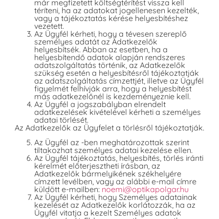
már megfizetett költségtérítést vissza kell
téríteni, ha az adatokat jogellenesen kezelték,
vagy a tájékoztatás kérése helyesbítéshez
vezetett.
Az Ügyfél kérheti, hogy a tévesen szereplő
személyes adatát az Adatkezelők
helyesbítsék. Abban az esetben, ha a
helyesbítendő adatok alapján rendszeres
adatszolgáltatás történik, az Adatkezelők
szükség esetén a helyesbítésről tájékoztatják
az adatszolgáltatás címzettjét, illetve az Ügyfél
figyelmét felhívják arra, hogy a helyesbítést
más adatkezelőnél is kezdeményeznie kell.
Az Ügyfél a jogszabályban elrendelt
adatkezelések kivételével kérheti a személyes
adatai törlését.
Az Adatkezelők az Ügyfelet a törlésről tájékoztatják.
Az Ügyfél az -ben meghatározottak szerint
tiltakozhat személyes adatai kezelése ellen.
Az Ügyfél tájékoztatás, helyesbítés, törlés iránti
kérelmét előterjesztheti írásban, az
Adatkezelők bármelyikének székhelyére
címzett levélben, vagy az alábbi e-mail címre
küldött e-mailben:
noemi@optikapolgar.hu
Az Ügyfél kérheti, hogy Személyes adatainak
kezelését az Adatkezelők korlátozzák, ha az
Ügyfél vitatja a kezelt Személyes adatok