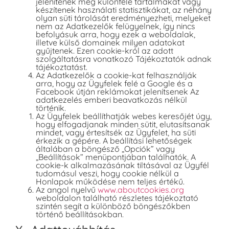
jelenítenek meg különféle tartalmakat vagy
készítenek használati statisztikákat, az néhány
olyan süti tárolását eredményezheti, melyeket
nem az Adatkezelők felügyelnek, így nincs
befolyásuk arra, hogy ezek a weboldalak,
illetve külső domainek milyen adatokat
gyűjtenek. Ezen cookie-król az adott
szolgáltatásra vonatkozó Tájékoztatók adnak
tájékoztatást.
Az Adatkezelők a cookie-kat felhasználják
arra, hogy az Ügyfelek felé a Google és a
Facebook útján reklámokat jelenítsenek Az
adatkezelés emberi beavatkozás nélkül
történik.
Az Ügyfelek beállíthatják webes keresőjét úgy,
hogy elfogadjanak minden sütit, elutasítsanak
mindet, vagy értesítsék az Ügyfelet, ha süti
érkezik a gépére. A beállítási lehetőségek
általában a böngésző „Opciók” vagy
„Beállítások” menüpontjában találhatók. A
cookie-k alkalmazásának tiltásával az Ügyfél
tudomásul veszi, hogy cookie nélkül a
Honlapok működése nem teljes értékű.
Az angol nyelvű
www.aboutcookies.org
weboldalon található részletes tájékoztató
szintén segít a különböző böngészőkben
történő beállításokban.