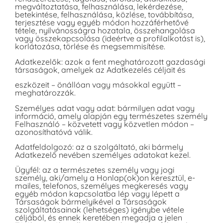
megváltoztatása, felhasználása, lekérdezése,
betekintése, felhasználása, közlése, továbbítása,
terjesztése vagy egyéb módon hozzáférhetővé
tétele, nyilvánosságra hozatala, összehangolása
vagy összekapcsolása (ideértve a profilalkotást is),
korlátozása, törlése és megsemmisítése.
Adatkezelők: azok a fent meghatározott gazdasági
társaságok, amelyek az Adatkezelés céljait és
eszközeit – önállóan vagy másokkal együtt –
meghatározzák.
Személyes adat vagy adat: bármilyen adat vagy
információ, amely alapján egy természetes személy
Felhasználó – közvetett vagy közvetlen módon –
azonosíthatóvá válik.
Adatfeldolgozó: az a szolgáltató, aki bármely
Adatkezelő nevében személyes adatokat kezel.
Ügyfél: az a természetes személy vagy jogi
személy, aki/amely a Honlap(ok)on keresztül, e-
mailes, telefonos, személyes megkeresés vagy
egyéb módon kapcsolatba lép vagy lépett a
Társaságok bármelyikével a Társaságok
szolgáltatásainak (lehetséges) igénybe vétele
céljából, és ennek keretében megadja a jelen