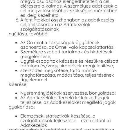
megvalósulásához elengedhetetlen, a cél
elérésére alkalmas. A személyes adat csak a
cél megvalósulásához szükséges mértékben
és ideig kezelhető.
A fent írtakkal összhangban az adatkezelés
célja elsősorban az Adatkezelők
szolgáltatásainak
nyújtása, továbbá:
Az Ön mint a Társaságok Ügyfelének
azonosítása, az Önnel való kapcsolattartás;
Személyre szabott tartalmak és hirdetések
megjelenítése;
Ügyfél-csoportok képzése és részükre célzott
tartalom és/vagy hirdetések megjelenítése;
szerződés megkötése, tartalmának
meghatározása, módosítása, teljesítésének
figyelemmel
kísérése;
Nyereményjátékok szervezése, bonyolítása;
Az Adatkezelőket terhelő kötelezettségek
teljesítése, az Adatkezelőket megillető jogok
gyakorlása;
Elemzések, statisztikák készítése, a
szolgáltatások fejlesztése – ezen célból az
Adatkezelők
csak anonimizált adatokat, személyazonosításra