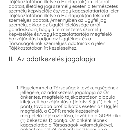
Tájékoztatóban illetve a Honlap{ok)on felsorolt
adatait, illetőleg jogi személy esetén a természetes
személy képviselője és/vagy kapcsolattartója jelen
Tájékoztatóban illetve a Honlap(ok)on felsorolt
személyes adatait. Amennyiben az Ügyfél jogi
személy, akkor az Ügyfél felelőssége arról
gondoskodni, hogy a természetes személy
képviselője és/vagy kapcsolattartója megfelelő
hozzájárulást adjon az Ügyfélnek és a
Társaságoknak személyes adatainak a jelen
Tájékoztatóban írt kezeléseihez.
II. Az adatkezelés jogalapja
Figyelemmel a Társaságok tevékenységének
jellegére, az adatkezelés jogalapja az Ön
önkéntes, megfelelő tájékoztatáson alapuló
kifejezett hozzájárulása {Infotv. S. § {1) bek. a)
pont), továbbá profilalkotás esetén az Ügyfél
megfelelő, a GDPR rendelkezéseinek
megfelelő tájékoztatása, továbbá a GDPR cikk
(1) bekezdés f) pontja. Ön önként lépnek
kapcsolatba a Társaságok valamelyikével,
önként regisztrál, önként veszi igénybe a