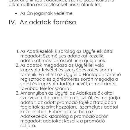
alkalmatlan összesítéseket használnak fel;
Az Ön jogainak védelme.
IV. Az adatok forrása
Az Adatkezelők kizárólag az Ügyfeleik által
megadott Személyes adatokat kezelik,
adatokat más forrásból nem gyűjtenek.
Az adatok megadása az Ügyféllel való
kapcsolatfelvétel és szerződéskötés során
történik. Emellett az Ügyfél a Honlapon történő
regisztráció és ajánlatkérés során megadja a
saját és kapcsolattartója nevét, e-mail címét,
továbbá telefonszámát.
Amennyiben az Ügyfél az Adatkezelők által
szervezetett promóción regisztrál, és megadja
adatait, az adott promóció tájékoztatójában
foglaltak szerint hozzájárul személyes adatai
kezeléséhez. Ebben az esetben az
Adatkezelők kizárólag a promóció során
megadott adatokat kezelik a promóció
céljára.