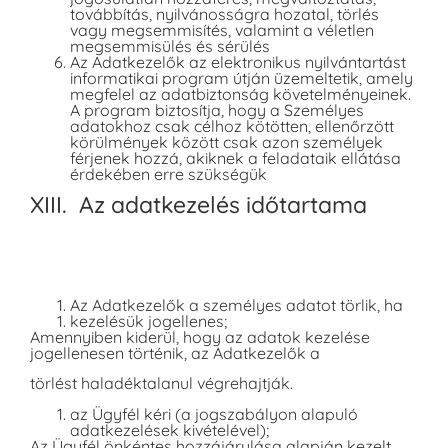
továbbítás, nyilvánosságra hozatal, törlés
vagy megsemmisítés, valamint a véletlen
megsemmisülés és sérülés
Az Adatkezelők az elektronikus nyilvántartást
informatikai program útján üzemeltetik, amely
megfelel az adatbiztonság követelményeinek.
A program biztosítja, hogy a Személyes
adatokhoz csak célhoz kötötten, ellenőrzött
körülmények között csak azon személyek
férjenek hozzá, akiknek a feladataik ellátása
érdekében erre szükségük
XIII. Az adatkezelés időtartama
Az Adatkezelők a személyes adatot törlik, ha
kezelésük jogellenes;
Amennyiben kiderül, hogy az adatok kezelése
jogellenesen történik, az Adatkezelők a
törlést haladéktalanul végrehajtják.
az Ügyfél kéri (a jogszabályon alapuló
adatkezelések kivételével);
Az Ügyfél önkéntes hozzájárulása alapján kezelt