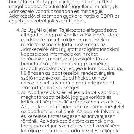
bocsátásra. Az Ügyfél a jelen pontban említett
megállapodás feltételeitől függetlenül mindegyik
Adatkezelő vonatkozásában és mindegyik
Adatkezelővel szemben gyakorolhatja a GDPR és
egyéb jogszabályok szerinti jogait.
Az Ügyfél a jelen Tájékoztató elfogadásával
elfogadja, hogy az Adatkezelők időről-időre
rendszerüzenetet küldjenek neki. Ezek a
rendszerüzenetek tartalmazhatnak az
Adatkezelők által nyújtott szolgáltatásokkal
kapcsolatos információkat, híreket,
tanácsokat, másrészt új szolgáltatások
bemutatását, általános vagy személyre
szabott javaslatokat, egyéb információkat, így
különösen az adatkezelők rendezvényeire
szóló meghívókat, üzleti híreket, ünnepi
üdvözleteket, továbbá a partnerkapcsolat
fenntartásához szükséges
Az Adatkezelők személyes adatot kizárólag
meghatározott célból, jog gyakorlása és
kötelezettség teljesítése érdekében kezelnek.
Az adatkezelés minden szakaszában megfelel
az adatkezelés céljának. Az adatok felvétele
és kezelése tisztességesen és törvényesen
történik. Az Adatkezelők törekszenek arra,
hogy csak olyan személyes adat kezelésére
kerüljön sor, amely az adatkezelés céljának