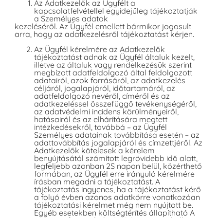
Az Adatkezelők az Ügyfélt a
kapcsolatfelvétellel egyidejűleg tájékoztatják
a Személyes adatok
kezeléséről. Az Ügyfél emellett bármikor jogosult
arra, hogy az adatkezelésről tájékoztatást kérjen.
Az Ügyfél kérelmére az Adatkezelők
tájékoztatást adnak az Ügyfél általuk kezelt,
illetve az általuk vagy rendelkezésük szerint
megbízott adatfeldolgozó által feldolgozott
adatairól, azok forrásáról, az adatkezelés
céljáról, jogalapjáról, időtartamáról, az
adatfeldolgozó nevéről, címéről és az
adatkezeléssel összefüggő tevékenységéről,
az adatvédelmi incidens körülményeiről,
hatásairól és az elhárítására megtett
intézkedésekről, továbbá – az Ügyfél
Személyes adatainak továbbítása esetén – az
adattovábbítás jogalapjáról és címzettjéről. Az
Adatkezelők kötelesek a kérelem
benyújtásától számított legrövidebb idő alatt,
legfeljebb azonban 2S napon belül, közérthető
formában, az Ügyfél erre irányuló kérelmére
írásban megadni a tájékoztatást. A
tájékoztatás ingyenes, ha a tájékoztatást kérő
a folyó évben azonos adatkörre vonatkozóan
tájékoztatási kérelmet még nem nyújtott be.
Egyéb esetekben költségtérítés állapítható A