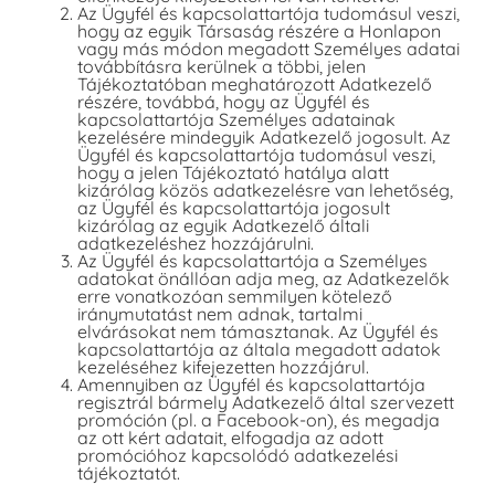
Az Ügyfél és kapcsolattartója tudomásul veszi,
hogy az egyik Társaság részére a Honlapon
vagy más módon megadott Személyes adatai
továbbításra kerülnek a többi, jelen
Tájékoztatóban meghatározott Adatkezelő
részére, továbbá, hogy az Ügyfél és
kapcsolattartója Személyes adatainak
kezelésére mindegyik Adatkezelő jogosult. Az
Ügyfél és kapcsolattartója tudomásul veszi,
hogy a jelen Tájékoztató hatálya alatt
kizárólag közös adatkezelésre van lehetőség,
az Ügyfél és kapcsolattartója jogosult
kizárólag az egyik Adatkezelő általi
adatkezeléshez hozzájárulni.
Az Ügyfél és kapcsolattartója a Személyes
adatokat önállóan adja meg, az Adatkezelők
erre vonatkozóan semmilyen kötelező
iránymutatást nem adnak, tartalmi
elvárásokat nem támasztanak. Az Ügyfél és
kapcsolattartója az általa megadott adatok
kezeléséhez kifejezetten hozzájárul.
Amennyiben az Ügyfél és kapcsolattartója
regisztrál bármely Adatkezelő által szervezett
promóción (pl. a Facebook-on), és megadja
az ott kért adatait, elfogadja az adott
promócióhoz kapcsolódó adatkezelési
tájékoztatót.