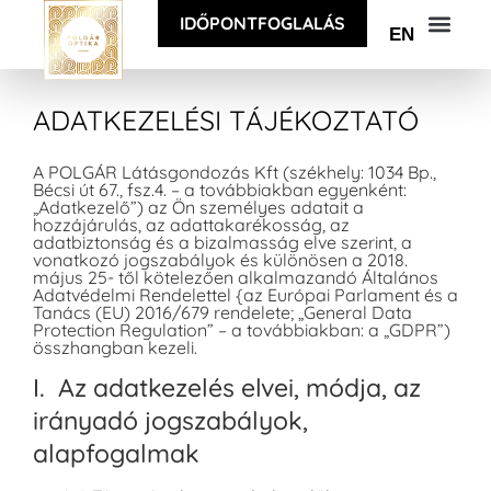
IDŐPONTFOGLALÁS
EN
ADATKEZELÉSI TÁJÉKOZTATÓ
A POLGÁR Látásgondozás Kft (székhely: 1034 Bp.,
Bécsi út 67., fsz.4. – a továbbiakban egyenként:
„Adatkezelő”) az Ön személyes adatait a
hozzájárulás, az adattakarékosság, az
adatbiztonság és a bizalmasság elve szerint, a
vonatkozó jogszabályok és különösen a 2018.
május 25- től kötelezően alkalmazandó Általános
Adatvédelmi Rendelettel {az Európai Parlament és a
Tanács (EU) 2016/679 rendelete; „General Data
Protection Regulation” – a továbbiakban: a „GDPR”)
összhangban kezeli.
I. Az adatkezelés elvei, módja, az
irányadó jogszabályok,
alapfogalmak