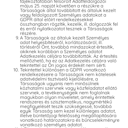
tájékoztatóban felsorolt Adatfeldolgozói
május 25. napját követően a részükre a
Társaságok által továbbított és általuk kezelt
vagy feldolgozott Személyes adatokat a
GDPR által előírt rendelkezésekkel
összhangban rögzítik, kezelik, ill. dolgozzák fel
és erről nyilatkozatot tesznek a Társaságok
részére.
A Társaságok az általuk kezelt Személyes
adat helyesbítéséről, korlátozásáról, ill.
törléséről Önt, továbbá mindazokat értesítik,
akiknek korábban a Személyes adatot
Adatkezelés céljára továbbították. Az értesítés
mellőzhető, ha ez az Adatkezelés céljára való
tekintettel az Ön jogos érdekét nem sérti.
Tekintettel különösen a GDPR vonatkozó
rendelkezéseire a Társaságok nem kötelesek
adatvédelmi tisztviselő kijelölésére, a
Társaságok ugyanis nem minősülnek
közhatalmi szervnek vagy közfeladatot ellátó
szervnek, a tevékenységeik nem foglalnak
magukban olyan műveletet, amely érintettek
rendszeres és szisztematikus, nagymértékű
megfigyelését teszik szükségessé, továbbá
egyik Társaság sem kezel különleges adatot,
illetve büntetőjogi felelősség megállapítására
vonatkozó határozatokra és bűncselekményre
vonatkozó személyes adatot.