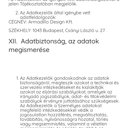
jelen Tájékoztatóban megjelölik.
Az Adatkezelők által igénybe vett
adatfeldolgozók:
CÉGNÉV: Armadillo Design Kft.
SZÉKHELY: 1043 Budapest, Csányi László u. 27.
XII. Adatbiztonság, az adatok
megismerése
Az Adatkezelők gondoskodnak az adatok
biztonságáról, megteszik azokat a technikai és
szervezési intézkedéseket és kialakítják
azokat az eljárási szabályokat, amelyek az
irányadó jogszabályok, adat- és titokvédelmi
szabályok érvényre juttatásához szükségesek.
Az Adatkezelők a Személyes adatokat
megfelelő intézkedésekkel védik a
jogosulatlan hozzáférés, megváltoztatás,
továbbítás, nyilvánosságra hozatal, törlés
vagy megsemmisítés, valamint a véletlen