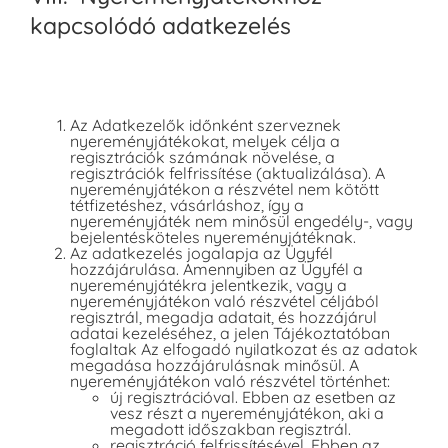
kapcsolódó adatkezelés
Az Adatkezelők időnként szerveznek
nyereményjátékokat, melyek célja a
regisztrációk számának növelése, a
regisztrációk felfrissítése (aktualizálása). A
nyereményjátékon a részvétel nem kötött
tétfizetéshez, vásárláshoz, így a
nyereményjáték nem minősül engedély-, vagy
bejelentésköteles nyereményjátéknak.
Az adatkezelés jogalapja az Ügyfél
hozzájárulása. Amennyiben az Ügyfél a
nyereményjátékra jelentkezik, vagy a
nyereményjátékon való részvétel céljából
regisztrál, megadja adatait, és hozzájárul
adatai kezeléséhez, a jelen Tájékoztatóban
foglaltak Az elfogadó nyilatkozat és az adatok
megadása hozzájárulásnak minősül. A
nyereményjátékon való részvétel történhet:
új regisztrációval. Ebben az esetben az
vesz részt a nyereményjátékon, aki a
megadott időszakban regisztrál.
regisztráció felfrissítésével. Ebben az