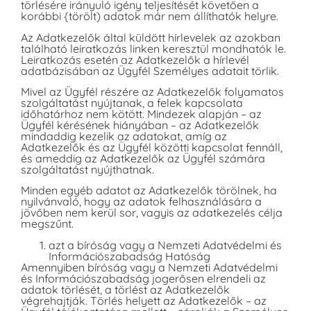
törlésére irányuló igény teljesítését követően a
korábbi {törölt) adatok már nem állíthatók helyre.
Az Adatkezelők által küldött hírlevelek az azokban
található leiratkozás linken keresztül mondhatók le.
Leiratkozás esetén az Adatkezelők a hírlevél
adatbázisában az Ügyfél Személyes adatait törlik.
Mivel az Ügyfél részére az Adatkezelők folyamatos
szolgáltatást nyújtanak, a felek kapcsolata
időhatárhoz nem kötött. Mindezek alapján – az
Ügyfél kérésének hiányában – az Adatkezelők
mindaddig kezelik az adatokat, amíg az
Adatkezelők és az Ügyfél közötti kapcsolat fennáll,
és ameddig az Adatkezelők az Ügyfél számára
szolgáltatást nyújthatnak.
Minden egyéb adatot az Adatkezelők törölnek, ha
nyilvánvaló, hogy az adatok felhasználására a
jövőben nem kerül sor, vagyis az adatkezelés célja
megszűnt.
azt a bíróság vagy a Nemzeti Adatvédelmi és
Információszabadság Hatóság
Amennyiben bíróság vagy a Nemzeti Adatvédelmi
és Információszabadság jogerősen elrendeli az
adatok törlését, a törlést az Adatkezelők
végrehajtják. Törlés helyett az Adatkezelők – az