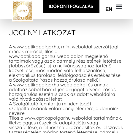
IDŐPONTFOGLALÁS
EN
JOGI NYILATKOZAT
A www.optikapolgar.hu, mint weboldal szerzői jogi
műnek minősül, tilos a
www.optikapolgar.hu weboldalon megjelenő
tartalmak vagy azok bármely részletének letöltése
(többszörözése), újra nyilvánossághoz történő
közvetítése, más módon való felhasználása,
elektronikus tárolása, feldolgozása és értékesítése
a Szolgáltató írásos hozzájárulása nélkül.
A www.optikapolgar.hu weboldalról és annak
adatbázisából bármilyen anyagot átvenni írásos
hozzájárulás esetén is csak az adott weboldalra
való hivatkozással lehet.
A Szolgáltató fenntartja minden jogát
szolgáltatásának valamennyi elemére, a domain-
neveire.
Tilos a www.optikapolgar.hu weboldal tartalmának,
illetve egyes részeinek adaptációja vagy
visszafejtése; a felhasználói azonosítók és jelszavak
tisztességtelen módon történő létesítése; bármely