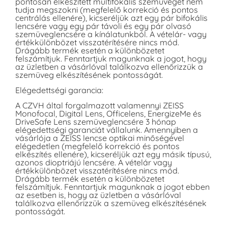
pontosan elkészített multifokális szemüvegét nem
tudja megszokni (megfelelő korrekció és pontos
centrálás ellenére), kicseréljük azt egy pár bifokális
lencsére vagy egy pár távoli és egy pár olvasó
szemüveglencsére a kínálatunkból. A vételár- vagy
értékkülönbözet visszatérítésére nincs mód.
Drágább termék esetén a különbözetet
felszámítjuk. Fenntartjuk magunknak a jogot, hogy
az üzletben a vásárlóval találkozva ellenőrizzük a
szemüveg elkészítésének pontosságát.
Elégedettségi garancia:
A CZVH által forgalmazott valamennyi ZEISS
Monofocal, Digital Lens, Officelens, EnergizeMe és
DriveSafe Lens szemüveglencsére 3 hónap
elégedettségi garanciát vállalunk. Amennyiben a
vásárlója a ZEISS lencse optikai minőségével
elégedetlen (megfelelő korrekció és pontos
elkészítés ellenére), kicseréljük azt egy másik típusú,
azonos dioptriájú lencsére. A vételár vagy
értékkülönbözet visszatérítésére nincs mód.
Drágább termék esetén a különbözetet
felszámítjuk. Fenntartjuk magunknak a jogot ebben
az esetben is, hogy az üzletben a vásárlóval
találkozva ellenőrizzük a szemüveg elkészítésének
pontosságát.