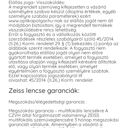
Elállás joga- Visszaküldés:
A megrendelt szemüveg kifejezetten a vásárló
személyére szabva készül (dioptria értékek, egyéb
személyre szabási paraméterek) ezért
www.optikapolgar.hu-nak az elállás jogát nem áll
módjában biztosítani, így a megrendelt termékek
visszaküldésére nincs lehetőség.
Erről a fogyasztó és a vállalkozás közötti
szerződések részletes szabályairól szóló 45/2014.
(II.26.) Korm. rendelet 29. § (1) bekezdés c) pontja az
alábbiak szerint rendelkezik: A fogyasztó nem
gyakorolhatja elállási jogát olyan nem előre
gyártott termék esetében, amelyet a fogyasztó
utasítása alapján vagy kifejezett kérésére állítottak
elő, vagy olyan termék esetében, amelyet
egyértelműen a fogyasztó személyére szabtak.
Ezzel kapcsolatos jogszabályról itt
olvashat: 45/2014. (II.26.) Korm. rendelet
Zeiss lencse garanciák:
Megszokási/elégedettségi garancia :
Megszokási garancia – multifokális lencsékre A
CZVH által forgalmazott valamennyi ZEISS
multifokális szemüveglencsére 3 hónap megszokási
garanciát vállalunk. Amennyiben a vásárló a