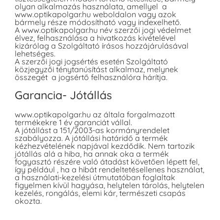
olyan alkalmazás használata, amellyel a
www.optikapolgar.hu weboldalon vagy azok
bármely része módosítható vagy indexelhető.
A www.optikapolgar.hu név szerzői jogi védelmet
élvez, felhasználása a hivatkozás kivételével
kizárólag a Szolgáltató írásos hozzájárulásával
lehetséges.
A szerzői jogi jogsértés esetén Szolgáltató
közjegyzői ténytanúsítást alkalmaz, melynek
összegét a jogsértő felhasználóra hárítja.
Garancia- Jótállás
www.optikapolgar.hu az általa forgalmazott
termékekre 1 év garanciát vállal.
A jótállást a 151/2003-as kormányrendelet
szabályozza. A jótállási határidő a termék
kézhezvételének napjával kezdődik. Nem tartozik
jótállás alá a hiba, ha annak oka a termék
fogyasztó részére való átadást követően lépett fel,
így például , ha a hibát rendeltetésellenes használat,
a használati-kezelési útmutatóban foglaltak
figyelmen kívül hagyása, helytelen tárolás, helytelen
kezelés, rongálás, elemi kár, természeti csapás
okozta.