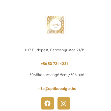
1117 Budapest, Bercsényi utca 21/b
+36 30 721 4221
506#kapucsengő 5em./506 ajtó
info@optikapolgar.hu