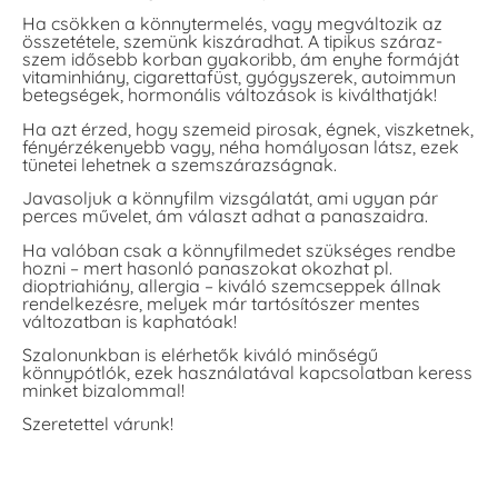
Ha csökken a könnytermelés, vagy megváltozik az
összetétele, szemünk kiszáradhat. A tipikus száraz-
szem idősebb korban gyakoribb, ám enyhe formáját
vitaminhiány, cigarettafüst, gyógyszerek, autoimmun
betegségek, hormonális változások is kiválthatják!
Ha azt érzed, hogy szemeid pirosak, égnek, viszketnek,
fényérzékenyebb vagy, néha homályosan látsz, ezek
tünetei lehetnek a szemszárazságnak.
Javasoljuk a könnyfilm vizsgálatát, ami ugyan pár
perces művelet, ám választ adhat a panaszaidra.
Ha valóban csak a könnyfilmedet szükséges rendbe
hozni – mert hasonló panaszokat okozhat pl.
dioptriahiány, allergia – kiváló szemcseppek állnak
rendelkezésre, melyek már tartósítószer mentes
változatban is kaphatóak!
Szalonunkban is elérhetők kiváló minőségű
könnypótlók, ezek használatával kapcsolatban keress
minket bizalommal!
Szeretettel várunk!