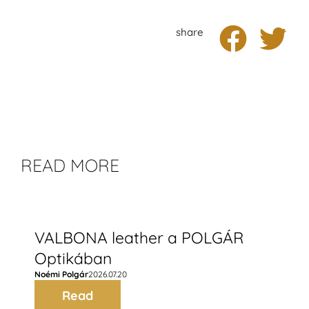
share
READ MORE
VALBONA leather a POLGÁR
Optikában
Noémi Polgár
2026.07.20
Read