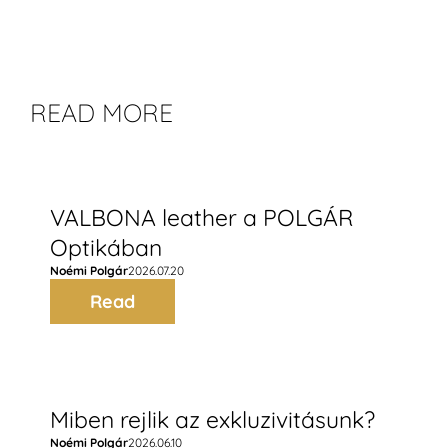
READ MORE
VALBONA leather a POLGÁR
Optikában
Noémi Polgár
2026.07.20
Read
Miben rejlik az exkluzivitásunk?
Noémi Polgár
2026.06.10