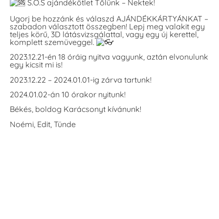
S.O.S ajándékötlet Tőlünk – Nektek!
Ugorj be hozzánk és válaszd AJÁNDÉKKÁRTYÁNKAT –
szabadon választott összegben! Lepj meg valakit egy
teljes körű, 3D látásvizsgálattal, vagy egy új kerettel,
komplett szemüveggel.
2023.12.21-én 18 óráig nyitva vagyunk, aztán elvonulunk
egy kicsit mi is!
2023.12.22 – 2024.01.01-ig zárva tartunk!
2024.01.02-án 10 órakor nyitunk!
Békés, boldog Karácsonyt kívánunk!
Noémi, Edit, Tünde