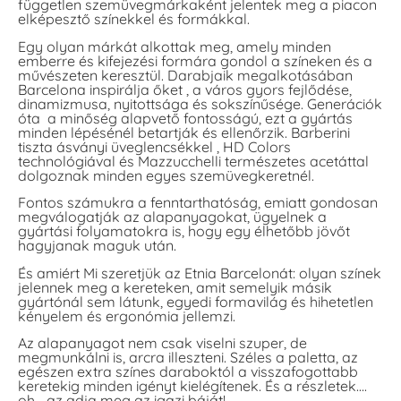
független szemüvegmárkaként jelentek meg a piacon
elképesztő színekkel és formákkal.
Egy olyan márkát alkottak meg, amely minden
emberre és kifejezési formára gondol a színeken és a
művészeten keresztül. Darabjaik megalkotásában
Barcelona inspirálja őket , a város gyors fejlődése,
dinamizmusa, nyitottsága és sokszínűsége. Generációk
óta a minőség alapvető fontosságú, ezt a gyártás
minden lépésénél betartják és ellenőrzik. Barberini
tiszta ásványi üveglencsékkel , HD Colors
technológiával és Mazzucchelli természetes acetáttal
dolgoznak minden egyes szemüvegkeretnél.
Fontos számukra a fenntarthatóság, emiatt gondosan
megválogatják az alapanyagokat, ügyelnek a
gyártási folyamatokra is, hogy egy élhetőbb jövőt
hagyjanak maguk után.
És amiért Mi szeretjük az Etnia Barcelonát: olyan színek
jelennek meg a kereteken, amit semelyik másik
gyártónál sem látunk, egyedi formavilág és hihetetlen
kényelem és ergonómia jellemzi.
Az alapanyagot nem csak viselni szuper, de
megmunkálni is, arcra illeszteni. Széles a paletta, az
egészen extra színes daraboktól a visszafogottabb
keretekig minden igényt kielégítenek. És a részletek….
oh… az adja meg az igazi báját!