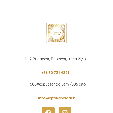
1117 Budapest, Bercsényi utca 21/b
+36 30 721 4221
506#kapucsengő 5em./506 ajtó
info@optikapolgar.hu