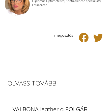
Diplomás Optometrista, Kontaktlencse specialista,
Látszerész
megosztás
OLVASS TOVÁBB
VALBONA leather a POLGÁR