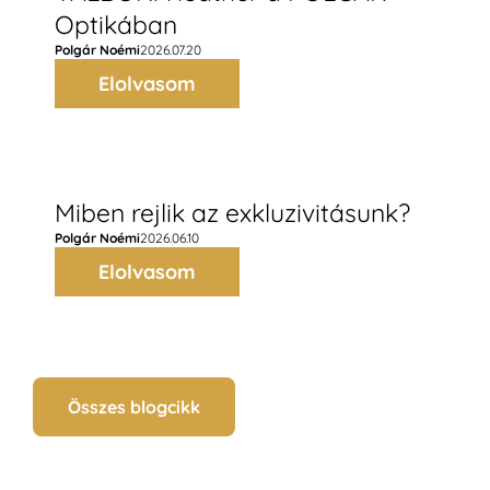
Optikában
Polgár Noémi
2026.07.20
Elolvasom
Miben rejlik az exkluzivitásunk?
Polgár Noémi
2026.06.10
Elolvasom
Összes blogcikk