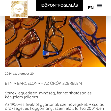
IDŐPONTFOGLALÁS
EN
2024. szeptember 20.
ETNIA BARCELONA – AZ ÖRÖK SZERELEM
Színek, egyediség, minőség, fenntarthatóság és
kényelem jellemzi
Az 1950-es évektől gyártanak szemüvegeket. A családi
örökséget és hagyományt szem előtt tartva 2001-ben