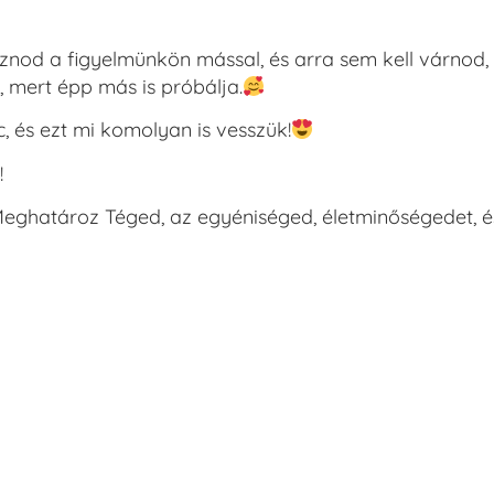
toznod a figyelmünkön mással, és arra sem kell várnod
 mert épp más is próbálja.
 és ezt mi komolyan is vesszük!
!
Meghatároz Téged, az egyéniséged, életminőségedet, é