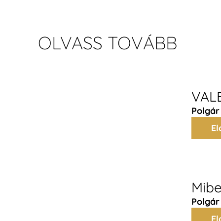
OLVASS TOVÁBB
VALB
Polgár
El
Mibe
Polgár
El