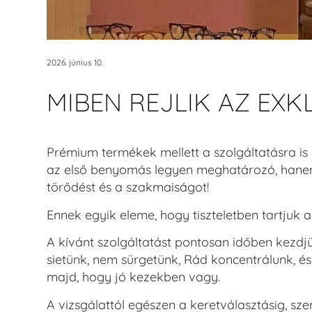
2026. június 10.
MIBEN REJLIK AZ EXK
Prémium termékek mellett a szolgáltatásra is 
az első benyomás legyen meghatározó, hanem 
törődést és a szakmaiságot!
Ennek egyik eleme, hogy tiszteletben tartjuk a
A kívánt szolgáltatást pontosan időben kezdjü
sietünk, nem sürgetünk, Rád koncentrálunk, és
majd, hogy jó kezekben vagy.
A vizsgálattól egészen a keretválasztásig, sz