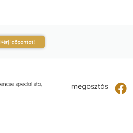
Kérj időpontot!
ncse specialista,
megosztás