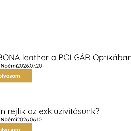
ONA leather a POLGÁR Optikába
 Noémi
2026.07.20
olvasom
n rejlik az exkluzivitásunk?
 Noémi
2026.06.10
olvasom