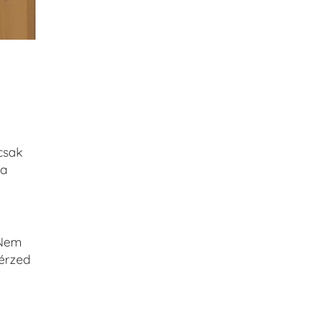
csak
 a
 Nem
 érzed