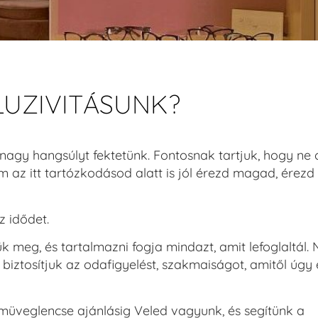
LUZIVITÁSUNK?
nagy hangsúlyt fektetünk. Fontosnak tartjuk, hogy ne 
az itt tartózkodásod alatt is jól érezd magad, érezd
z idődet.
k meg, és tartalmazni fogja mindazt, amit lefoglaltál.
 biztosítjuk az odafigyelést, szakmaiságot, amitől úgy
emüveglencse ajánlásig Veled vagyunk, és segítünk a