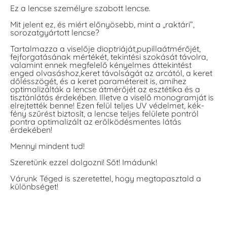
Ez a lencse személyre szabott lencse.
Mit jelent ez, és miért előnyösebb, mint a „raktári”,
sorozatgyártott lencse?
Tartalmazza a viselője dioptriáját,pupillaátmérőjét,
fejforgatásának mértékét, tekintési szokását távolra,
valamint ennek megfelelő kényelmes áttekintést
enged olvasáshoz,keret távolságát az arcától, a keret
dőlésszögét, és a keret paramétereit is, amihez
optimalizálták a lencse átmérőjét az esztétika és a
tisztánlátás érdekében. Illetve a viselő monogramját is
elrejtették benne! Ezen felül teljes UV védelmet, kék-
fény szűrést biztosít, a lencse teljes felülete pontról
pontra optimalizált az erőlködésmentes látás
érdekében!
Mennyi mindent tud!
Szeretünk ezzel dolgozni! Sőt! Imádunk!
Várunk Téged is szeretettel, hogy megtapasztald a
különbséget!