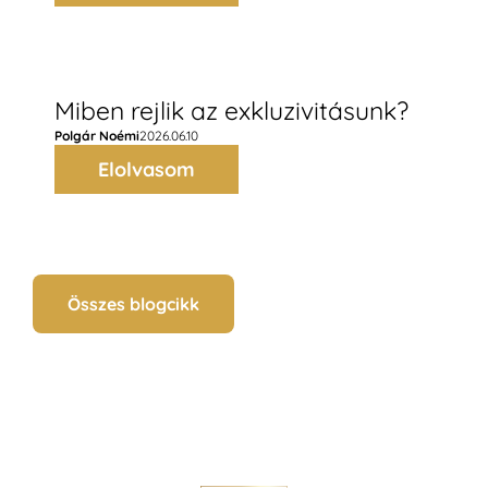
Miben rejlik az exkluzivitásunk?
Polgár Noémi
2026.06.10
Elolvasom
Összes blogcikk