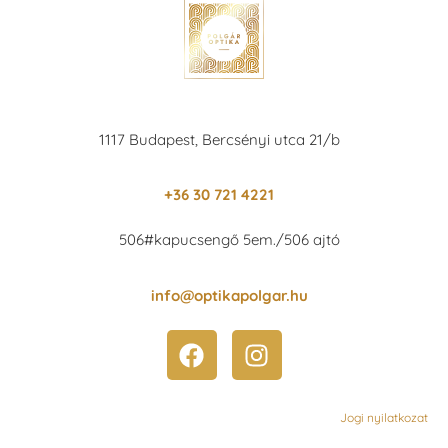
1117 Budapest, Bercsényi utca 21/b
+36 30 721 4221
506#kapucsengő 5em./506 ajtó
info@optikapolgar.hu
Jogi nyilatkozat