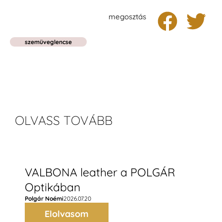
megosztás
szemüveglencse
OLVASS TOVÁBB
VALBONA leather a POLGÁR
Optikában
Polgár Noémi
2026.07.20
Elolvasom