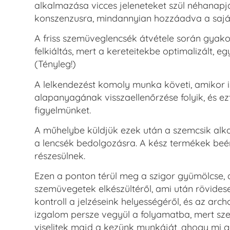
alkalmazása vicces jeleneteket szül néhanapjá
konszenzusra, mindannyian hozzáadva a saját 
A friss szemüveglencsék átvétele során gyako
felkiáltás, mert a kereteitekbe optimalizált, e
(Tényleg!)
A lelkendezést komoly munka követi, amikor is
alapanyagának visszaellenőrzése folyik, és ez
figyelmünket.
A műhelybe küldjük ezek után a szemcsik alka
a lencsék bedolgozásra. A kész termékek beér
részesülnek.
Ezen a ponton térül meg a szigor gyümölcse, 
szemüvegetek elkészültéről, ami után rövidese
kontroll a jelzéseink helyességéről, és az arch
izgalom persze vegyül a folyamatba, mert sze
viselitek majd a kezünk munkáját, ahogy mi 