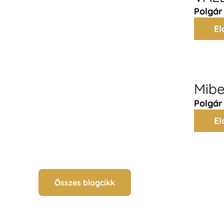
Polgár
El
Mibe
Polgár
El
Összes blogcikk