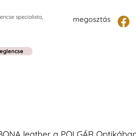
ncse specialista,
megosztás
eglencse
ONA leather a POLGÁR Optikába