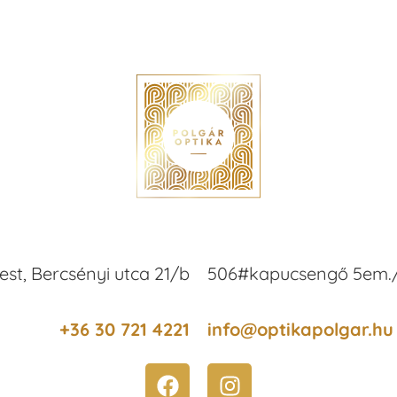
est, Bercsényi utca 21/b
506#kapucsengő 5em./
+36 30 721 4221
info@optikapolgar.hu