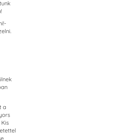
utunk
!
i!-
elni.
ülnek
ban
t a
yors
 Kis
tettel
se