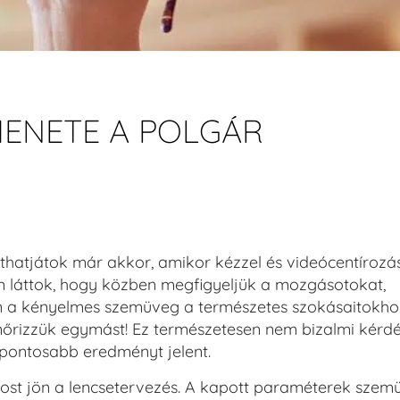
ENETE A POLGÁR
láthatjátok már akkor, amikor kézzel és videócentírozás
em láttok, hogy közben megfigyeljük a mozgásotokat,
en a kényelmes szemüveg a természetes szokásaitokho
lenőrizzük egymást! Ez természetesen nem bizalmi kérdé
pontosabb eredményt jelent.
most jön a lencsetervezés. A kapott paraméterek szem