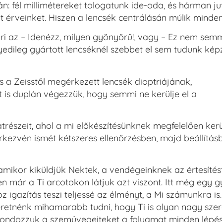
n: fél millimétereket tologatunk ide-oda, és hárman j
érveinket. Hiszen a lencsék centrálásán múlik minden
ri az – Idenézz, milyen gyönyörű!, vagy – Ez nem semm
gyedileg gyártott lencséknél szebbet el sem tudunk képz
 a Zeisstől megérkezett lencsék dioptriájának,
t is duplán végezzük, hogy semmi ne kerülje el a
trészeit, ahol a mi előkészítésünknek megfelelően ker
kezvén ismét kétszeres ellenőrzésben, majd beállítás
amikor kiküldjük Nektek, a vendégeinknek az értesítés
n már a Ti arcotokon látjuk azt viszont. Itt még egy g
oz igazítás teszi teljessé az élményt, a Mi számunkra is.
retnénk mihamarabb tudni, hogy Ti is olyan nagy szere
gondozzuk a szemüvegeiteket a folyamat minden lépé