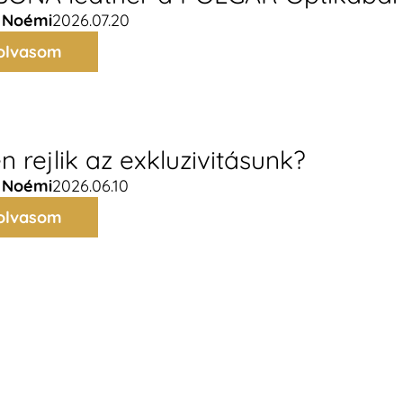
 Noémi
2026.07.20
olvasom
n rejlik az exkluzivitásunk?
 Noémi
2026.06.10
olvasom