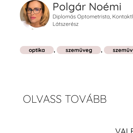
Polgár Noémi
Diplomás Optometrista, Kontaktle
Látszerész
optika
,
szemüveg
,
szemüv
OLVASS TOVÁBB
VALB