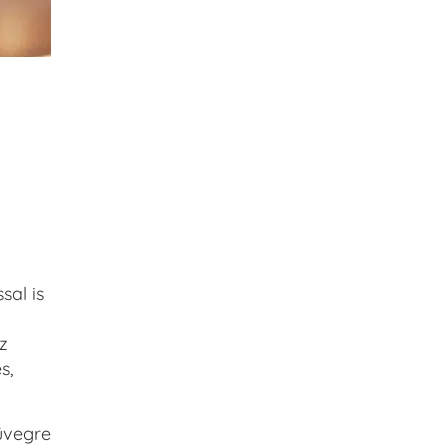
sal is
z
s,
üvegre