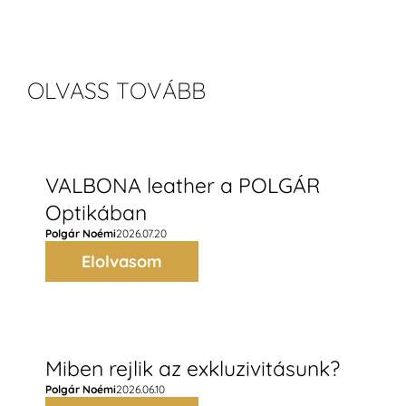
OLVASS TOVÁBB
VALBONA leather a POLGÁR
Optikában
Polgár Noémi
2026.07.20
Elolvasom
Miben rejlik az exkluzivitásunk?
Polgár Noémi
2026.06.10