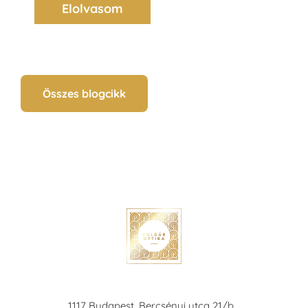
Elolvasom
Összes blogcikk
1117 Budapest, Bercsényi utca 21/b