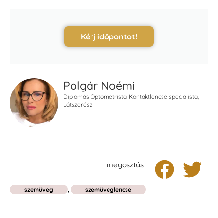
Kérj időpontot!
Polgár Noémi
Diplomás Optometrista, Kontaktlencse specialista,
Látszerész
megosztás
szemüveg
,
szemüveglencse