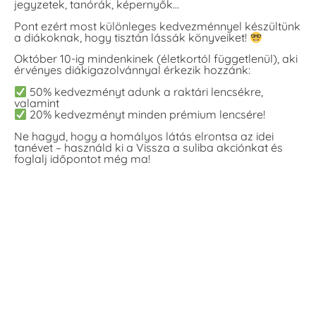
jegyzetek, tanórák, képernyők…
Pont ezért most különleges kedvezménnyel készültünk
a diákoknak, hogy tisztán lássák könyveiket!
Október 10-ig mindenkinek (életkortól függetlenül), aki
érvényes diákigazolvánnyal érkezik hozzánk:
50% kedvezményt adunk a raktári lencsékre,
valamint
20% kedvezményt minden prémium lencsére!
Ne hagyd, hogy a homályos látás elrontsa az idei
tanévet – használd ki a Vissza a suliba akciónkat és
foglalj időpontot még ma!