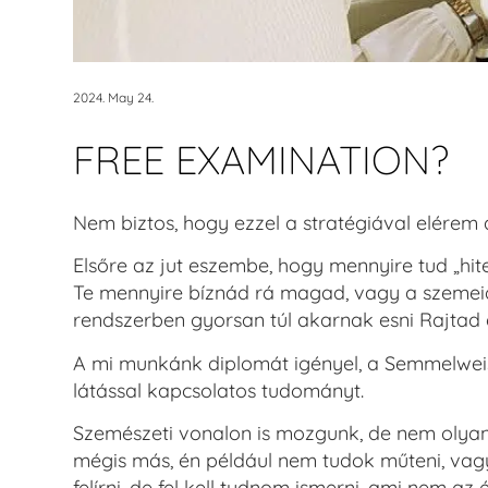
2024. May 24.
FREE EXAMINATION?
Nem biztos, hogy ezzel a stratégiával elérem 
Elsőre az jut eszembe, hogy mennyire tud „hite
Te mennyire bíznád rá magad, vagy a szemeid
rendszerben gyorsan túl akarnak esni Rajtad
A mi munkánk diplomát igényel, a Semmelwei
látással kapcsolatos tudományt.
Szemészeti vonalon is mozgunk, de nem olya
mégis más, én például nem tudok műteni, vag
felírni, de fel kell tudnom ismerni, ami nem