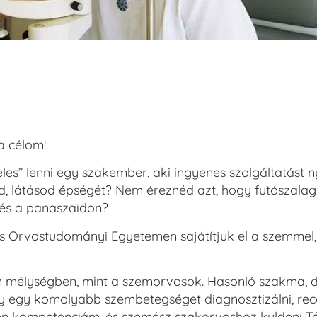
a célom!
les” lenni egy szakember, aki ingyenes szolgáltatást n
, látásod épségét? Nem éreznéd azt, hogy futószalag
 és a panaszaidon?
s Orvostudományi Egyetemen sajátítjuk el a szemmel,
n mélységben, mint a szemorvosok. Hasonló szakma, 
y egy komolyabb szembetegséget diagnosztizálni, rec
 az én kompetenciám, és szemész szakorvoshoz küldeni 