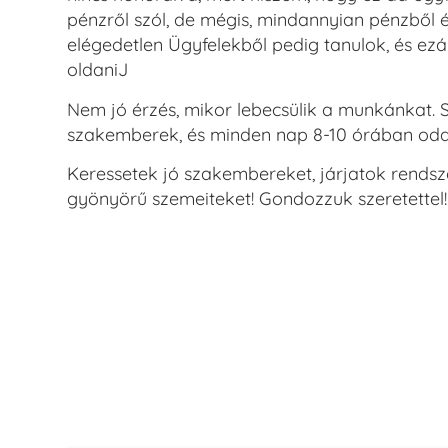
pénzről szól, de mégis, mindannyian pénzből é
elégedetlen Ügyfelekből pedig tanulok, és ez
oldaniJ
Nem jó érzés, mikor lebecsülik a munkánkat.
szakemberek, és minden nap 8-10 órában oda
Keressetek jó szakembereket, járjatok rendsze
gyönyörű szemeiteket! Gondozzuk szeretettel!