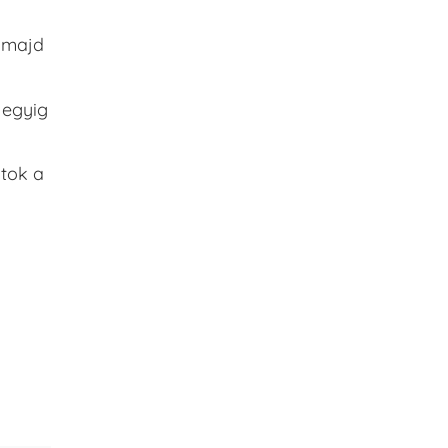
m majd
 egyig
átok a