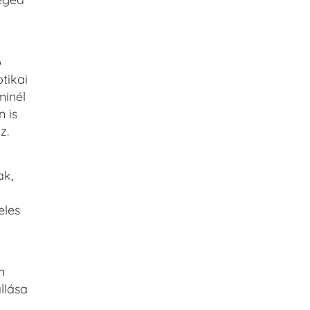
b
tikai
minél
 is
z.
ak,
s
eles
m
llása
a