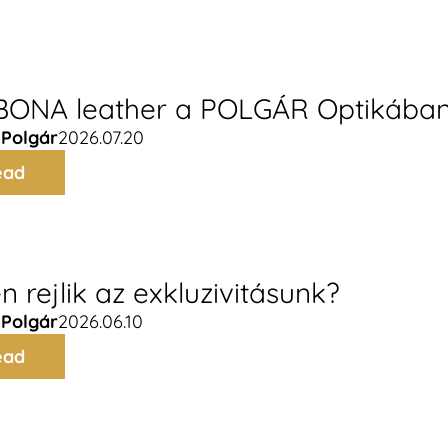
ONA leather a POLGÁR Optikába
Polgár
2026.07.20
ead
n rejlik az exkluzivitásunk?
Polgár
2026.06.10
ead