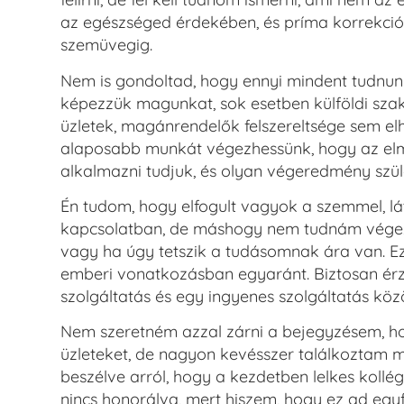
az egészséged érdekében, és príma korrekciót 
szemüvegig.
Nem is gondoltad, hogy ennyi mindent tudnun
képezzük magunkat, sok esetben külföldi szaki
üzletek, magánrendelők felszereltsége sem el
alaposabb munkát végezhessünk, hogy az elmé
alkalmazni tudjuk, és olyan végeredmény szül
Én tudom, hogy elfogult vagyok a szemmel, lá
kapcsolatban, de máshogy nem tudnám végezn
vagy ha úgy tetszik a tudásomnak ára van. Ezé
emberi vonatkozásban egyaránt. Biztosan érze
szolgáltatás és egy ingyenes szolgáltatás közö
Nem szeretném azzal zárni a bejegyzésem, hogy
üzleteket, de nagyon kevésszer találkoztam m
beszélve arról, hogy a kezdetben lelkes kollég
nincs honorálva, mert hiszem, hogy ez ad egy