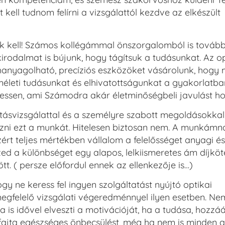
kell tudnom felírni a vizsgálattól kezdve az elkészült
k kell! Számos kollégámmal önszorgalomból is továb
rodalmat is bújunk, hogy tágítsuk a tudásunkat. Az op
hanyagolható, precíziós eszközöket vásárolunk, hogy 
leti tudásunkat és elhivatottságunkat a gyakorlatban
essen, ami Számodra akár életminőségbeli javulást ho
tásvizsgálattal és a személyre szabott megoldásokkal
i ezt a munkát. Hitelesen biztosan nem. A munkámn
rt teljes mértékben vállalom a felelősséget anyagi é
d a különbséget egy alapos, lelkiismeretes ám díjköt
tt. ( persze előfordul ennek az ellenkezője is…)
 ne keress fel ingyen szolgáltatást nyújtó optikai
egfelelő vizsgálati végeredménnyel ilyen esetben. Ne
a is idővel elveszti a motivációját, ha a tudása, hozzáá
fajta egészséges önbecsülést, még ha nem is minden 