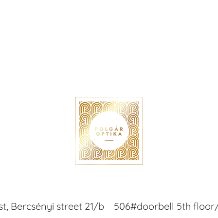
t, Bercsényi street 21/b
506#doorbell 5th floor