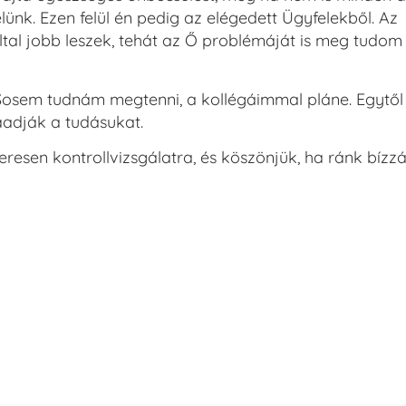
lünk. Ezen felül én pedig az elégedett Ügyfelekből. Az
által jobb leszek, tehát az Ő problémáját is meg tudo
 Sosem tudnám megtenni, a kollégáimmal pláne. Egytől
adják a tudásukat.
resen kontrollvizsgálatra, és köszönjük, ha ránk bízz