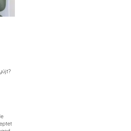
yújt?
de
eptet
Téged