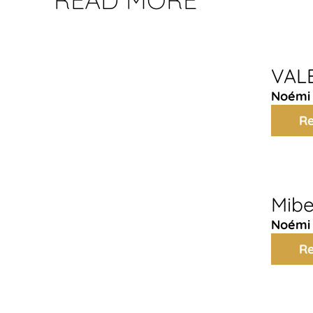
VALB
Noémi 
R
Mibe
Noémi 
R