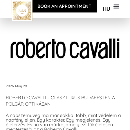
BOOK AN APPOINTMENT
HU
2026. May 29.
ROBERTO CAVALLI – OLASZ LUXUS BUDAPESTEN A
POLGÁR OPTIKÁBAN
A napszemüveg ma már sokkal több, mint védelem a
napfény ellen. Egy karakter. Egy megjelenés. Egy
életérzés. És ha van márka, amely ezt tökéletesen
megtestesíti, az a Roberto Cavalli.