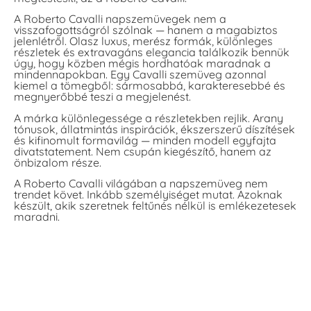
A Roberto Cavalli napszemüvegek nem a
visszafogottságról szólnak — hanem a magabiztos
jelenlétről. Olasz luxus, merész formák, különleges
részletek és extravagáns elegancia találkozik bennük
úgy, hogy közben mégis hordhatóak maradnak a
mindennapokban. Egy Cavalli szemüveg azonnal
kiemel a tömegből: sármosabbá, karakteresebbé és
megnyerőbbé teszi a megjelenést.
A márka különlegessége a részletekben rejlik. Arany
tónusok, állatmintás inspirációk, ékszerszerű díszítések
és kifinomult formavilág — minden modell egyfajta
divatstatement. Nem csupán kiegészítő, hanem az
önbizalom része.
A Roberto Cavalli világában a napszemüveg nem
trendet követ. Inkább személyiséget mutat. Azoknak
készült, akik szeretnek feltűnés nélkül is emlékezetesek
maradni.