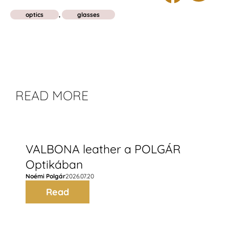
optics
,
glasses
READ MORE
VALBONA leather a POLGÁR
Optikában
Noémi Polgár
2026.07.20
Read