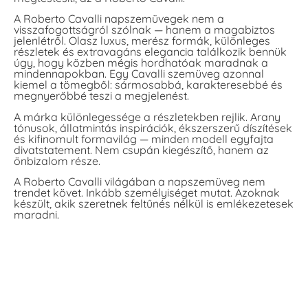
A Roberto Cavalli napszemüvegek nem a
visszafogottságról szólnak — hanem a magabiztos
jelenlétről. Olasz luxus, merész formák, különleges
részletek és extravagáns elegancia találkozik bennük
úgy, hogy közben mégis hordhatóak maradnak a
mindennapokban. Egy Cavalli szemüveg azonnal
kiemel a tömegből: sármosabbá, karakteresebbé és
megnyerőbbé teszi a megjelenést.
A márka különlegessége a részletekben rejlik. Arany
tónusok, állatmintás inspirációk, ékszerszerű díszítések
és kifinomult formavilág — minden modell egyfajta
divatstatement. Nem csupán kiegészítő, hanem az
önbizalom része.
A Roberto Cavalli világában a napszemüveg nem
trendet követ. Inkább személyiséget mutat. Azoknak
készült, akik szeretnek feltűnés nélkül is emlékezetesek
maradni.