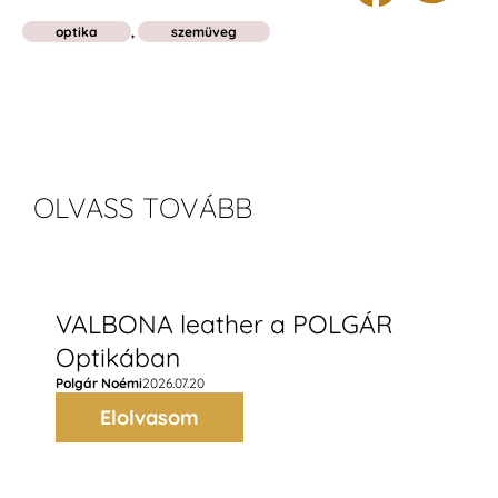
optika
,
szemüveg
OLVASS TOVÁBB
VALBONA leather a POLGÁR
Optikában
Polgár Noémi
2026.07.20
Elolvasom