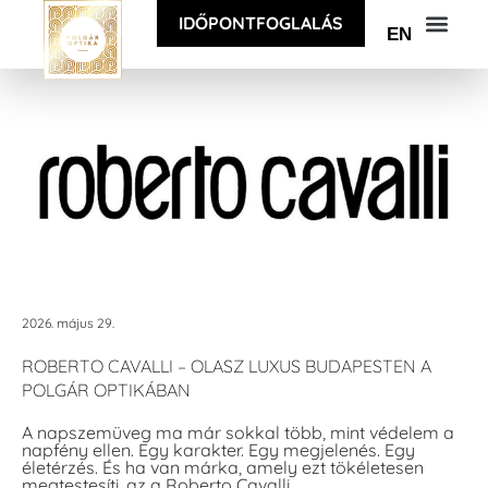
IDŐPONTFOGLALÁS
EN
2026. május 29.
ROBERTO CAVALLI – OLASZ LUXUS BUDAPESTEN A
POLGÁR OPTIKÁBAN
A napszemüveg ma már sokkal több, mint védelem a
napfény ellen. Egy karakter. Egy megjelenés. Egy
életérzés. És ha van márka, amely ezt tökéletesen
megtestesíti, az a Roberto Cavalli.