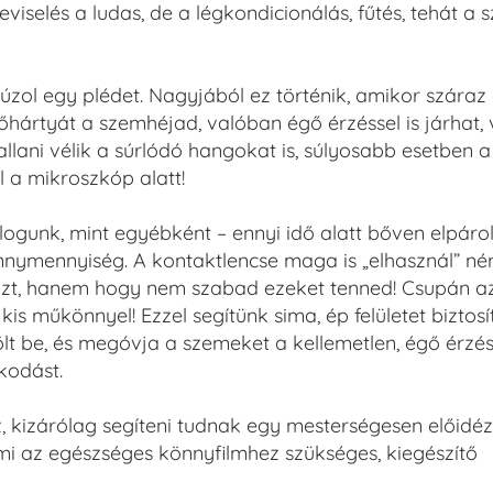
iselés a ludas, de a légkondicionálás, fűtés, tehát a 
úzol egy plédet. Nagyjából ez történik, amikor száraz
hártyát a szemhéjad, valóban égő érzéssel is járhat,
ani vélik a súrlódó hangokat is, súlyosabb esetben a
 a mikroszkóp alatt!
logunk, mint egyébként – ennyi idő alatt bőven elpáro
önnymennyiség. A kontaktlencse maga is „elhasznál” né
 azt, hanem hogy nem szabad ezeket tenned! Csupán az
 műkönnyel! Ezzel segítünk sima, ép felületet biztosít
ölt be, és megóvja a szemeket a kellemetlen, égő érzés
kodást.
 kizárólag segíteni tudnak egy mesterségesen előidéz
ami az egészséges könnyfilmhez szükséges, kiegészítő