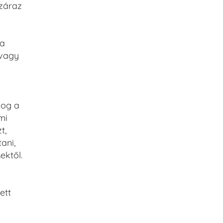
száraz
 a
 vagy
log a
mi
t,
ani,
ektől.
ett