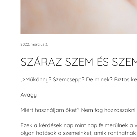
2022. március 3.
SZÁRAZ SZEM ÉS SZE
„>
Műkönny? Szemcsepp? De minek? Biztos kel
Avagy
Miért használjam őket? Nem fog hozzászokn
Ezek a kérdések nap mint nap felmerülnek a vi
olyan hatások a szemeinket, amik ronthatnak 