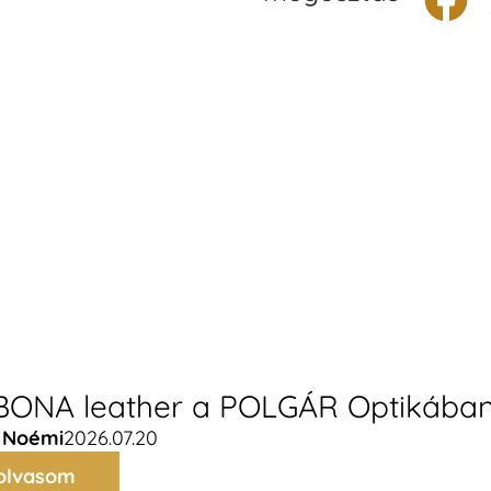
ONA leather a POLGÁR Optikába
 Noémi
2026.07.20
olvasom