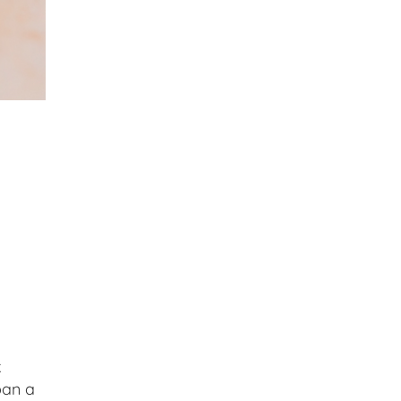
k
ban a