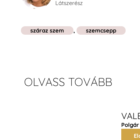
Látszerész
száraz szem
,
szemcsepp
OLVASS TOVÁBB
VALB
Polgár
El