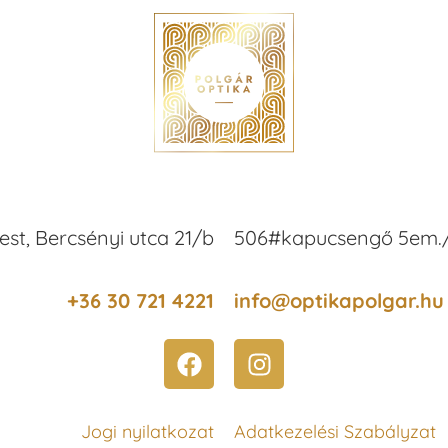
est, Bercsényi utca 21/b
506#kapucsengő 5em./
+36 30 721 4221
info@optikapolgar.hu
Jogi nyilatkozat
Adatkezelési Szabályzat