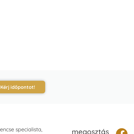
Kérj időpontot!
ncse specialista,
megosztás