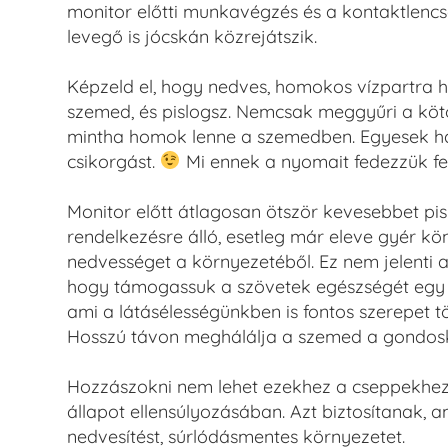
monitor előtti munkavégzés és a kontaktlencsev
levegő is jócskán közrejátszik.
Képzeld el, hogy nedves, homokos vízpartra h
szemed, és pislogsz. Nemcsak meggyűri a kötő
mintha homok lenne a szemedben. Egyesek hall
csikorgást.
Mi ennek a nyomait fedezzük fel
Monitor előtt átlagosan ötször kevesebbet pis
rendelkezésre álló, esetleg már eleve gyér k
nedvességet a környezetéből. Ez nem jelenti
hogy támogassuk a szövetek egészségét egy kis
ami a látásélességünkben is fontos szerepet t
Hosszú távon meghálálja a szemed a gondos
Hozzászokni nem lehet ezekhez a cseppekhez,
állapot ellensúlyozásában. Azt biztosítanak, 
nedvesítést, súrlódásmentes környezetet.