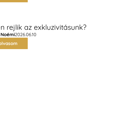
n rejlik az exkluzivitásunk?
 Noémi
2026.06.10
olvasom