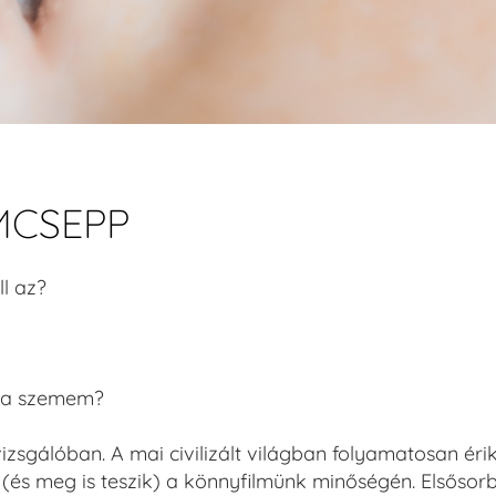
MCSEPP
l az?
i a szemem?
zsgálóban. A mai civilizált világban folyamatosan éri
(és meg is teszik) a könnyfilmünk minőségén. Elsősor